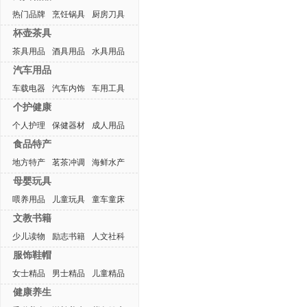
热门品牌
烹饪锅具
厨房刀具
杯壶茶具
茶具用品
酒具用品
水具用品
汽车用品
车载电器
汽车内饰
车用工具
个护健康
个人护理
保健器材
成人用品
食品特产
地方特产
茗茶冲调
海鲜水产
母婴玩具
喂养用品
儿童玩具
童车童床
文教书籍
少儿读物
励志书籍
人文社科
服饰鞋帽
女士精品
男士精品
儿童精品
健康养生
热门排行