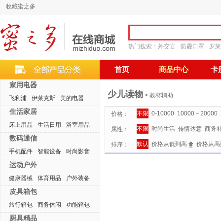
收藏蜜之多
热门搜索：
外交官
防霾口罩
罗莱
首页
商品中心
卡
家用电器
少儿读物
> 教材辅助
飞利浦
伊莱克斯
美的电器
生活家居
不限
0-10000
10000－20000
价格：
床上用品
生活日用
浴室用品
不限
时尚生活
传情达意
商务
属性：
数码通信
默认
价格从低到高
价格从高
排序：
手机配件
智能设备
时尚影音
运动户外
健康器械
体育用品
户外装备
皮具箱包
旅行箱包
商务休闲
功能箱包
厨具精品