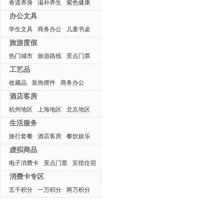
香道养身
滋补养生
紫色健康
办公文具
学生文具
商务办公
儿童书桌
旅游度假
热门城市
旅游路线
景点门票
工艺品
收藏品
装饰摆件
商务办公
酒店客房
杭州地区
上海地区
北京地区
生活服务
旅行套餐
酒店客房
餐饮娱乐
虚拟商品
电子消费卡
景点门票
宾馆住宿
最近浏览产品
消费卡专区
五千积分
一万积分
两万积分