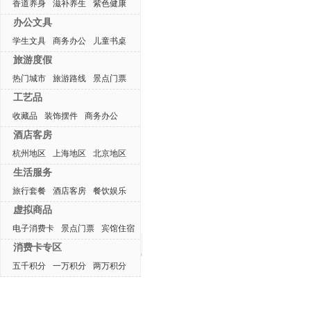
香道养身
滋补养生
紫色健康
办公文具
学生文具
商务办公
儿童书桌
旅游度假
热门城市
旅游路线
景点门票
工艺品
收藏品
装饰摆件
商务办公
酒店客房
杭州地区
上海地区
北京地区
生活服务
旅行套餐
酒店客房
餐饮娱乐
虚拟商品
电子消费卡
景点门票
宾馆住宿
最近浏览产品
消费卡专区
五千积分
一万积分
两万积分