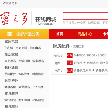
收藏蜜之多
热门搜索：
外交官
防霾口罩
罗莱
首页
商品中心
卡
家用电器
厨房配件
> 实用工具
飞利浦
伊莱克斯
美的电器
生活家居
不限
0-10000
10000－20000
价格：
床上用品
生活日用
浴室用品
不限
时尚生活
传情达意
商务
属性：
数码通信
默认
价格从低到高
价格从高
排序：
手机配件
智能设备
时尚影音
运动户外
健康器械
体育用品
户外装备
皮具箱包
旅行箱包
商务休闲
功能箱包
厨具精品