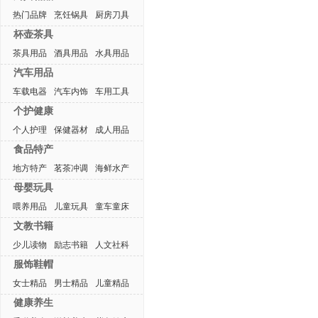
热门品牌
烹饪锅具
厨房刀具
杯壶茶具
茶具用品
酒具用品
水具用品
汽车用品
车载电器
汽车内饰
车用工具
个护健康
个人护理
保健器材
成人用品
食品特产
地方特产
茗茶冲调
海鲜水产
母婴玩具
喂养用品
儿童玩具
童车童床
文教书籍
少儿读物
励志书籍
人文社科
服饰鞋帽
女士精品
男士精品
儿童精品
健康养生
热门排行