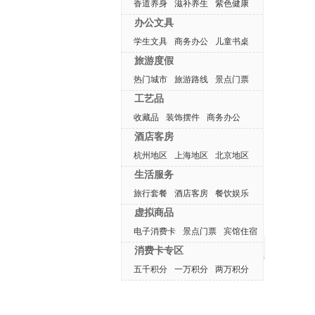
香道养身
滋补养生
紫色健康
办公文具
学生文具
商务办公
儿童书桌
旅游度假
热门城市
旅游路线
景点门票
工艺品
收藏品
装饰摆件
商务办公
酒店客房
杭州地区
上海地区
北京地区
生活服务
旅行套餐
酒店客房
餐饮娱乐
虚拟商品
电子消费卡
景点门票
宾馆住宿
最近浏览产品
消费卡专区
五千积分
一万积分
两万积分