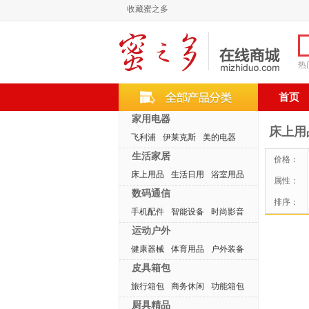
收藏蜜之多
热
首页
家用电器
床上用
飞利浦
伊莱克斯
美的电器
生活家居
价格：
床上用品
生活日用
浴室用品
属性：
数码通信
排序：
手机配件
智能设备
时尚影音
运动户外
健康器械
体育用品
户外装备
皮具箱包
旅行箱包
商务休闲
功能箱包
厨具精品