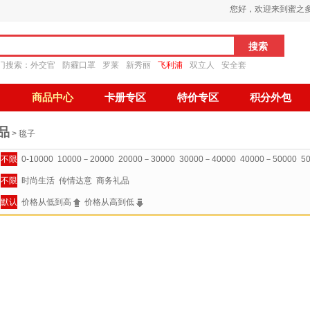
您好，欢迎来到蜜之
门搜索：
外交官
防霾口罩
罗莱
新秀丽
飞利浦
双立人
安全套
商品中心
卡册专区
特价专区
积分外包
品
> 毯子
不限
0-10000
10000－20000
20000－30000
30000－40000
40000－50000
5
不限
时尚生活
传情达意
商务礼品
默认
价格从低到高
价格从高到低