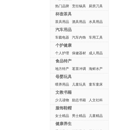
热门品牌
烹饪锅具
厨房刀具
杯壶茶具
茶具用品
酒具用品
水具用品
汽车用品
车载电器
汽车内饰
车用工具
个护健康
个人护理
保健器材
成人用品
食品特产
地方特产
茗茶冲调
海鲜水产
母婴玩具
喂养用品
儿童玩具
童车童床
文教书籍
少儿读物
励志书籍
人文社科
服饰鞋帽
女士精品
男士精品
儿童精品
健康养生
热门排行