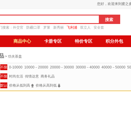
您好，欢迎来到蜜之
门搜索：
外交官
防霾口罩
罗莱
新秀丽
飞利浦
双立人
安全套
商品中心
卡册专区
特价专区
积分外包
品
> 功夫茶盘
不限
0-10000
10000－20000
20000－30000
30000－40000
40000－50000
5
不限
时尚生活
传情达意
商务礼品
默认
价格从低到高
价格从高到低