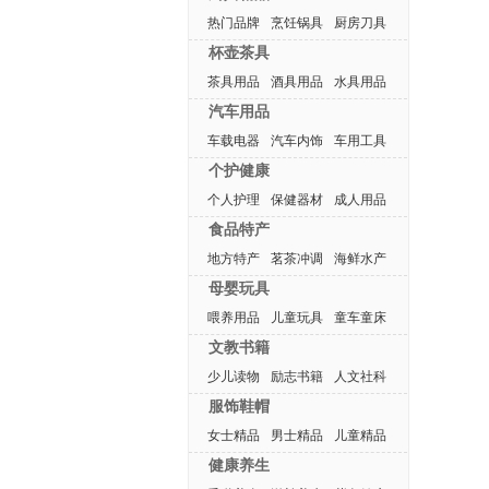
热门品牌
烹饪锅具
厨房刀具
杯壶茶具
茶具用品
酒具用品
水具用品
汽车用品
车载电器
汽车内饰
车用工具
个护健康
个人护理
保健器材
成人用品
食品特产
地方特产
茗茶冲调
海鲜水产
母婴玩具
喂养用品
儿童玩具
童车童床
文教书籍
少儿读物
励志书籍
人文社科
服饰鞋帽
女士精品
男士精品
儿童精品
健康养生
热门排行