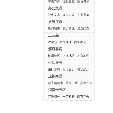
香道养身
滋补养生
紫色健康
办公文具
学生文具
商务办公
儿童书桌
旅游度假
热门城市
旅游路线
景点门票
工艺品
收藏品
装饰摆件
商务办公
酒店客房
杭州地区
上海地区
北京地区
生活服务
旅行套餐
酒店客房
餐饮娱乐
虚拟商品
电子消费卡
景点门票
宾馆住宿
最近浏览产品
消费卡专区
五千积分
一万积分
两万积分