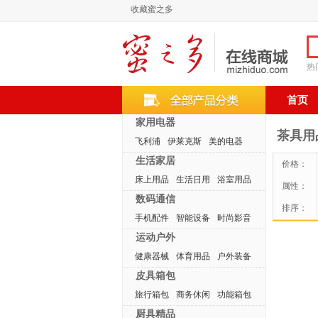
收藏蜜之多
热
首页
家用电器
茶具用
飞利浦
伊莱克斯
美的电器
生活家居
价格：
床上用品
生活日用
浴室用品
属性：
数码通信
排序：
手机配件
智能设备
时尚影音
运动户外
健康器械
体育用品
户外装备
皮具箱包
旅行箱包
商务休闲
功能箱包
厨具精品